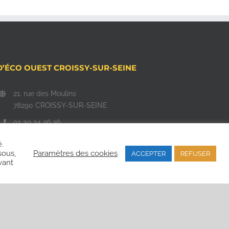
D’ÉCO OUEST CROISSY-SUR-SEINE
21, rue des Moulins
78290 CROISSY-SUR-SEINE
01 39 24 26 26
commercial@d-eco-ouest.com
é.
sous,
Paramètres des cookies
ACCEPTER
REFUSER
vant
Facebook
Instagram
Email
LinkedIn