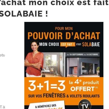
achat mon choix est fait
 SOLABAIE !
ets
T à