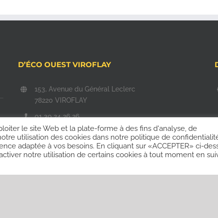
D’ÉCO OUEST VIROFLAY
153, Avenue du Général Leclerc
78220 VIROFLAY
01 39 24 26 26
ploiter le site Web et la plate-forme à des fins d'analyse, de
commercial@d-eco-ouest.com
tre utilisation des cookies dans notre politique de confidentialit
périence adaptée à vos besoins. En cliquant sur «ACCEPTER» ci-des
ctiver notre utilisation de certains cookies à tout moment en sui
vés |
Mentions légales
|
Politique de