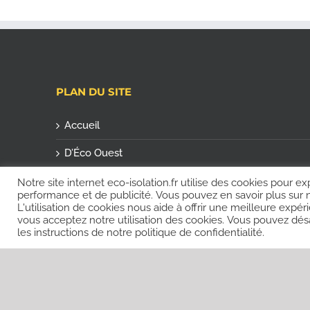
PLAN DU SITE
Accueil
D’Éco Ouest
Actualités
Notre site internet eco-isolation.fr utilise des cookies pour ex
performance et de publicité. Vous pouvez en savoir plus sur no
L'utilisation de cookies nous aide à offrir une meilleure ex
Contact
vous acceptez notre utilisation des cookies. Vous pouvez désa
les instructions de notre politique de confidentialité.
©2025 |
Eco-Isolation / D'Éco Ouest / Solabaie
| Tous droits réser
confidentialité
| Conception :
ONZIEME ART