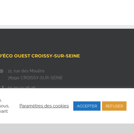
D’ÉCO OUEST CROISSY-SUR-SEINE
21, rue des Moulins
78290 CROISSY-SUR-SEINE
01 39 24 26 26
commercial@d-eco-ouest.com
é.
sous,
Paramètres des cookies
ACCEPTER
REFUSER
vant