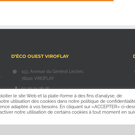
D’ÉCO OUEST VIROFLAY
153, Avenue du Général Leclerc
78220 VIROFLAY
01 39 24 26 26
ploiter le site Web et la plate-forme à des fins d'analyse, de
commercial@d-eco-ouest.com
tre utilisation des cookies dans notre politique de confidentialit
périence adaptée à vos besoins. En cliquant sur «ACCEPTER» ci-des
ctiver notre utilisation de certains cookies à tout moment en sui