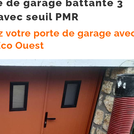
te de garage battante 3
avec seuil PMR
z votre porte de garage ave
Eco Ouest