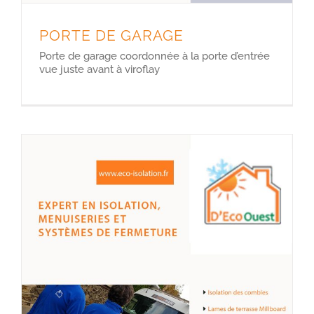
PORTE DE GARAGE
Porte de garage coordonnée à la porte d’entrée
vue juste avant à viroflay
NOUVELLE COLLECTION Automne-Hiver D’ECO OUEST